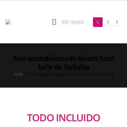
930 156 802
Aire acondicionado Bosch Sant
Iscle de Vallalta
HOME
AIRE ACONDICIONADO BOSCH SANT ISCLE DE VALLALTA
TODO INCLUIDO