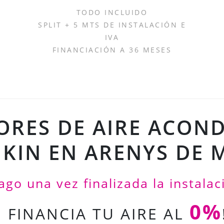
TODO INCLUIDO
SPLIT + 5 MTS DE INSTALACIÓN E
IVA
FINANCIACIÓN A 36 MESES
ORES DE AIRE ACON
IKIN EN ARENYS DE 
ago una vez finalizada la instalac
0%
¡ FINANCIA TU AIRE AL