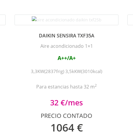
DAIKIN SENSIRA TXF35A
Aire acondicionado 1×1
A++/A+
3,3KW(2837frig) 3,5kKW(3010kcal)
2
Para estancias hasta 32 m
32 €/mes
PRECIO CONTADO
1064 €