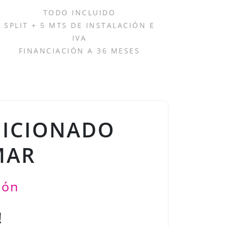
TODO INCLUIDO
SPLIT + 5 MTS DE INSTALACIÓN E
IVA
FINANCIACIÓN A 36 MESES
DICIONADO
MAR
ión
!