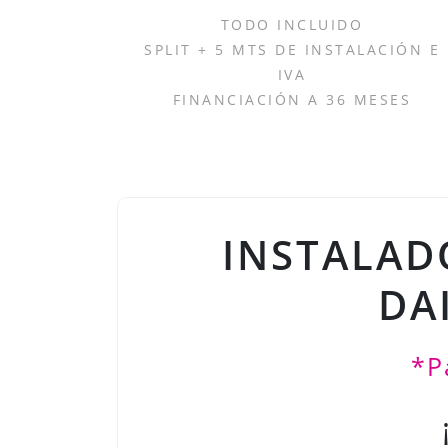
TODO INCLUIDO
SPLIT + 5 MTS DE INSTALACIÓN E
IVA
FINANCIACIÓN A 36 MESES
INSTALAD
DA
*P