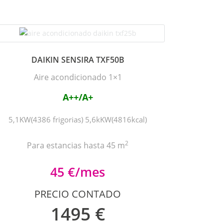
DAIKIN SENSIRA TXF50B
Aire acondicionado 1×1
A++/A+
5,1KW(4386 frigorias) 5,6kKW(4816kcal)
2
Para estancias hasta 45 m
45 €/mes
PRECIO CONTADO
1495 €