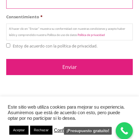
Consentimiento
*
Al hacer clic en "Enviar" muestra su conformidad con nuestras condiciones y acepto haber
leído y comprendido nuestra Política de uso de datos
Política de privacidad
Estoy de acuerdo con la política de privacidad.
Este sitio web utiliza cookies para mejorar su experiencia.
Asumiremos que está de acuerdo con esto, pero puede
© Copyright 2020. All Rights Reserved.
Política de privacidad
y Cookies
optar por no participar si lo desea.
Configurar cookies
Aceptar
Rechazar
¡Presupuesto gratuito!