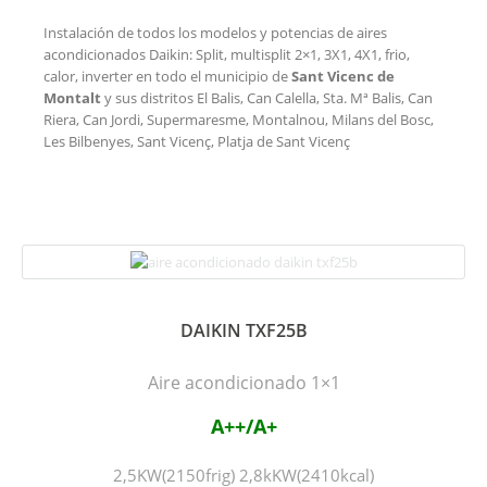
Instalación de todos los modelos y potencias de aires
acondicionados Daikin: Split, multisplit 2×1, 3X1, 4X1, frio,
calor, inverter en todo el municipio de
Sant Vicenc de
Montalt
y sus distritos El Balis, Can Calella, Sta. Mª Balis, Can
Riera, Can Jordi, Supermaresme, Montalnou, Milans del Bosc,
Les Bilbenyes, Sant Vicenç, Platja de Sant Vicenç
DAIKIN TXF25B
Aire acondicionado 1×1
A++/A+
2,5KW(2150frig) 2,8kKW(2410kcal)