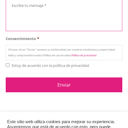
Consentimiento
*
Al hacer clic en "Enviar" muestra su conformidad con nuestras condiciones y acepto haber
leído y comprendido nuestra Política de uso de datos
Política de privacidad
Estoy de acuerdo con la política de privacidad.
Este sitio web utiliza cookies para mejorar su experiencia.
Asumiremos que está de acuerdo con esto, pero puede
© Copyright 2020. All Rights Reserved.
Política de privacidad
y Cookies