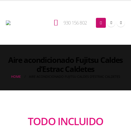
930 156 802
Aire acondicionado Fujitsu Caldes
d’Estrac Caldetes
HOME
AIRE ACONDICIONADO FUJITSU CALDES D’ESTRAC CALDETES
TODO INCLUIDO