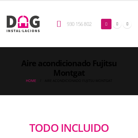
930 156 802
Aire acondicionado Fujitsu
Montgat
HOME
AIRE ACONDICIONADO FUJITSU MONTGAT
TODO INCLUIDO