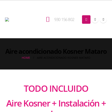
930 156 802
Aire acondicionado Kosner Mataro
HOME
AIRE ACONDICIONADO KOSNER MATARO
TODO INCLUIDO
Aire Kosner + Instalación +