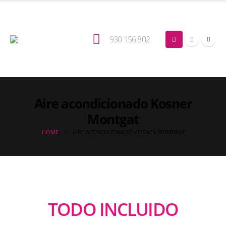
930 156 802
Aire acondicionado Kosner
Montgat
HOME
AIRE ACONDICIONADO KOSNER MONTGAT
TODO INCLUIDO