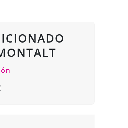
DICIONADO
 MONTALT
ión
!