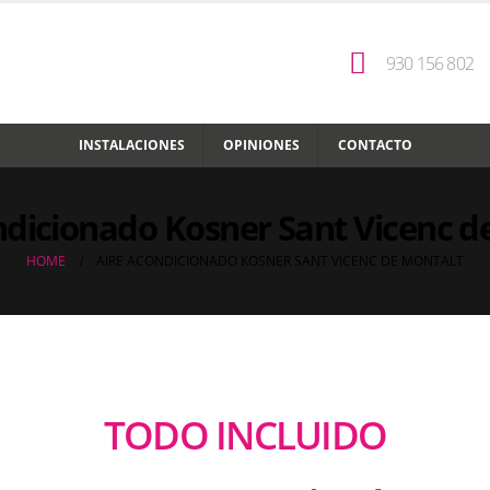
930 156 802
INSTALACIONES
OPINIONES
CONTACTO
ndicionado Kosner Sant Vicenc d
HOME
AIRE ACONDICIONADO KOSNER SANT VICENC DE MONTALT
TODO INCLUIDO