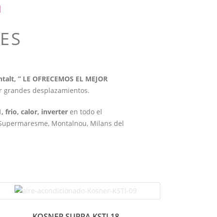
a
ES
ontalt, ” LE OFRECEMOS EL MEJOR
er grandes desplazamientos.
, frio, calor, inverter
en todo el
di, Supermaresme, Montalnou, Milans del
KOSNER SUPRA KSTI 18