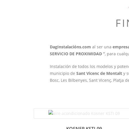
F
DagInstalacións.com
al ser una
empresa
SERVICIO DE PROXIMIDAD “
, para cualq
Instalación de todos los modelos y pote
municipio de
Sant Vicenc de Montalt
y s
Bosc, Les Bilbenyes, Sant Vicenç, Platja d
KOSNER KSTI-09