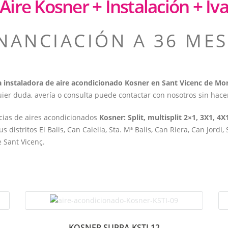
Aire Kosner + Instalación + Iv
INANCIACIÓN A 36 MES
 instaladora de aire acondicionado Kosner en Sant Vicenc de M
uier duda, avería o consulta puede contactar con nosotros sin hac
ncias de aires acondicionados
Kosner: Split, multisplit 2×1, 3X1, 4X1
us distritos El Balis, Can Calella, Sta. Mª Balis, Can Riera, Can Jor
e Sant Vicenç.
KOSNER SUPRA KSTI 12