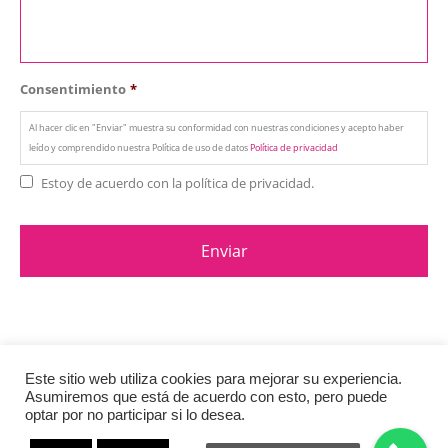
Consentimiento
*
Al hacer clic en "Enviar" muestra su conformidad con nuestras condiciones y acepto haber
leído y comprendido nuestra Política de uso de datos
Política de privacidad
Estoy de acuerdo con la política de privacidad.
Este sitio web utiliza cookies para mejorar su experiencia.
Asumiremos que está de acuerdo con esto, pero puede
© Copyright 2020. All Rights Reserved.
Política de privacidad
y Cookies
optar por no participar si lo desea.