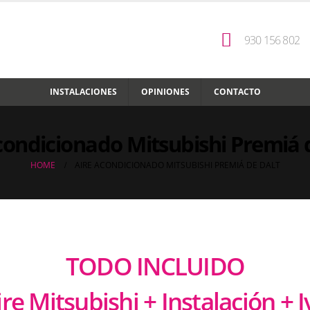
930 156 802
INSTALACIONES
OPINIONES
CONTACTO
condicionado Mitsubishi Premiá 
HOME
AIRE ACONDICIONADO MITSUBISHI PREMIÁ DE DALT
TODO INCLUIDO
ire Mitsubishi + Instalación + I