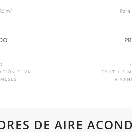
2
 20 m
Para 
ADO
PR
O
ACIÓN E IVA
SPLIT + 5 
 MESES
FINAN
ORES DE AIRE ACON