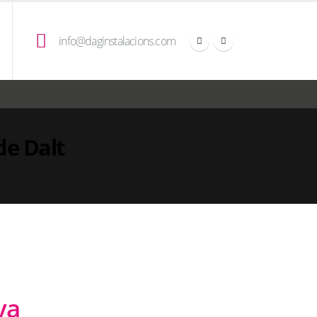
info@daginstalacions.com
de Dalt
va