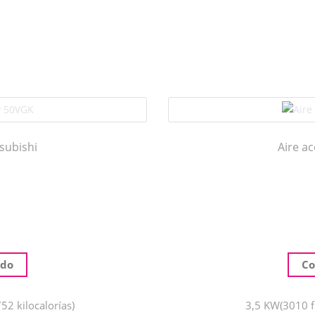
subishi
Aire a
ido
Co
52 kilocalorías)
3,5 KW(3010 fr