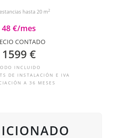
2
estancias hasta 20 m
48 €/mes
ECIO CONTADO
1599 €
TODO INCLUIDO
MTS DE INSTALACIÓN E IVA
CIACIÓN A 36 MESES
DICIONADO