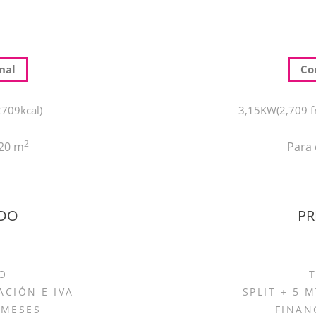
nal
Co
709kcal)
3,15KW(2,709 fr
2
 20 m
Para 
ADO
PR
O
ACIÓN E IVA
SPLIT + 5 
 MESES
FINAN