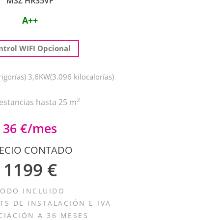
MSZ HR35VF
A++
ntrol WIFI Opcional
igorías) 3,6KW(3.096 kilocalorías)
2
estancias hasta 25 m
36 €/mes
ECIO CONTADO
1199 €
TODO INCLUIDO
MTS DE INSTALACIÓN E IVA
CIACIÓN A 36 MESES