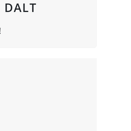
E DALT
!