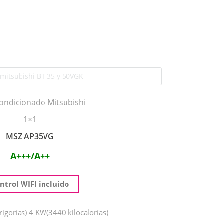
condicionado Mitsubishi
1×1
MSZ AP35VG
A+++/A++
ntrol WIFI incluido
igorías) 4 KW(3440 kilocalorías)