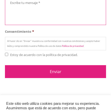
Consentimiento
*
Al hacer clic en "Enviar" muestra su conformidad con nuestras condiciones y acepto haber
leído y comprendido nuestra Política de uso de datos
Política de privacidad
Estoy de acuerdo con la política de privacidad.
Este sitio web utiliza cookies para mejorar su experiencia.
Asumiremos que está de acuerdo con esto, pero puede
© Copyright 2020. All Rights Reserved.
Política de privacidad
y Cookies