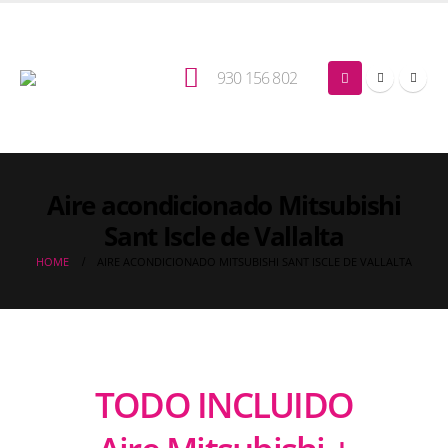
930 156 802
Aire acondicionado Mitsubishi
Sant Iscle de Vallalta
HOME
AIRE ACONDICIONADO MITSUBISHI SANT ISCLE DE VALLALTA
TODO INCLUIDO