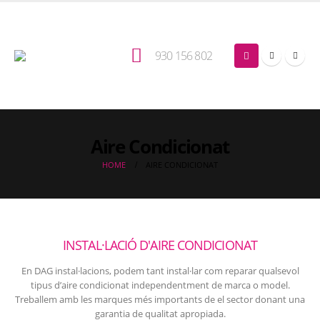
930 156 802
Aire Condicionat
HOME
AIRE CONDICIONAT
INSTAL·LACIÓ D'AIRE CONDICIONAT
En DAG instal·lacions, podem tant instal·lar com reparar qualsevol
tipus d’aire condicionat independentment de marca o model.
Treballem amb les marques més importants de el sector donant una
garantia de qualitat apropiada.