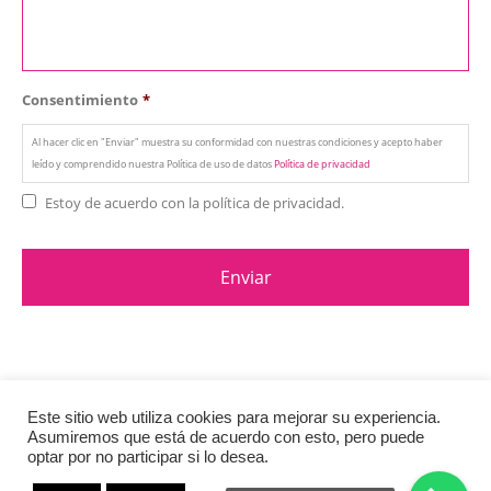
Consentimiento
*
Al hacer clic en "Enviar" muestra su conformidad con nuestras condiciones y acepto haber
leído y comprendido nuestra Política de uso de datos
Política de privacidad
Estoy de acuerdo con la política de privacidad.
Este sitio web utiliza cookies para mejorar su experiencia.
Asumiremos que está de acuerdo con esto, pero puede
© Copyright 2020. All Rights Reserved.
Política de privacidad
y Cookies
optar por no participar si lo desea.