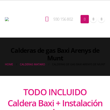
930 156 802
Calderas de gas Baxi Arenys de
Munt
HOME
CALDERAS MATARO
CALDERAS DE GAS BAXI ARENYS DE MUNT
TODO INCLUIDO
Caldera Baxi + Instalación