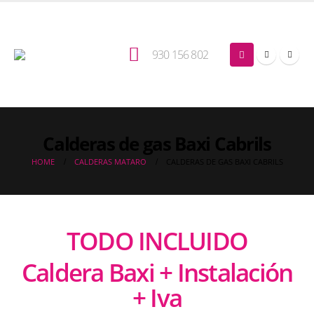
930 156 802
Calderas de gas Baxi Cabrils
HOME
CALDERAS MATARO
CALDERAS DE GAS BAXI CABRILS
TODO INCLUIDO
Caldera Baxi + Instalación
+ Iva