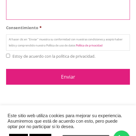
Consentimiento
*
Al hacer clic en "Enviar" muestra su conformidad con nuestras condiciones y acepto haber
leído y comprendido nuestra Política de uso de datos
Política de privacidad
Estoy de acuerdo con la política de privacidad.
Este sitio web utiliza cookies para mejorar su experiencia.
Asumiremos que está de acuerdo con esto, pero puede
© Copyright 2020. All Rights Reserved.
Política de privacidad
y Cookies
optar por no participar si lo desea.