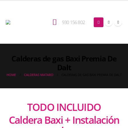
930 156 802
Calderas de gas Baxi Premia De
Dalt
HOME
CALDERAS MATARO
CALDERAS DE GAS BAXI PREMIA DE DALT
TODO INCLUIDO
Caldera Baxi + Instalación