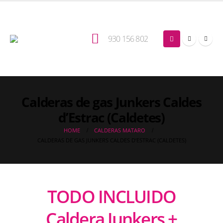
930 156 802
Calderas de gas Junkers Caldes
d’Estrac (Caldetes)
HOME
CALDERAS MATARO
CALDERAS DE GAS JUNKERS CALDES D’ESTRAC (CALDETES)
TODO INCLUIDO
Caldera Junkers +