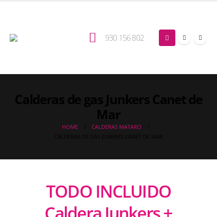
930 156 802
Calderas de gas Junkers Canet de
Mar
HOME
CALDERAS MATARO
CALDERAS DE GAS JUNKERS CANET DE MAR
TODO INCLUIDO
Caldera Junkers +