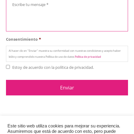
Consentimiento
*
Al hacer clic en "Enviar" muestra su conformidad con nuestras condiciones y acepto haber
leído y comprendido nuestra Política de uso de datos
Política de privacidad
Estoy de acuerdo con la política de privacidad.
Este sitio web utiliza cookies para mejorar su experiencia.
Asumiremos que está de acuerdo con esto, pero puede
© Copyright 2020. All Rights Reserved.
Política de privacidad
y Cookies