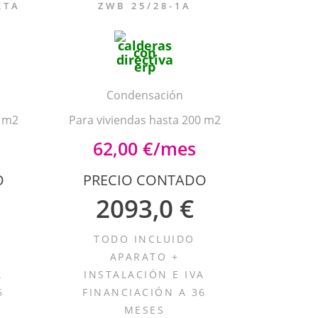
XTA
ZWB 25/28-1A
Condensación
0 m2
Para viviendas hasta 200 m2
62,00 €/mes
O
PRECIO CONTADO
2093,0 €
TODO INCLUIDO
APARATO +
A
INSTALACIÓN E IVA
6
FINANCIACIÓN A 36
MESES