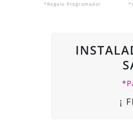
*Regalo Programador
*
INSTALA
S
*P
¡ 