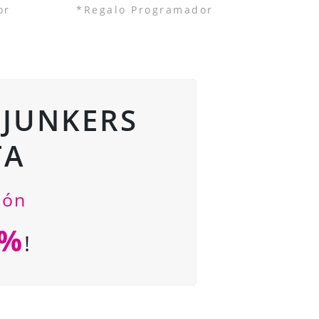
or
*Regalo Programador
 JUNKERS
TA
ión
0%
!