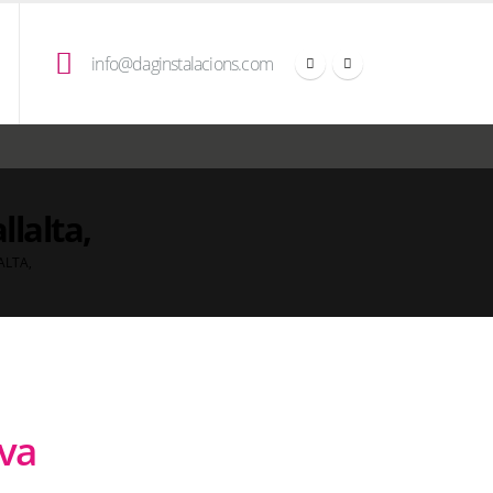
info@daginstalacions.com
llalta,
ALTA,
Iva