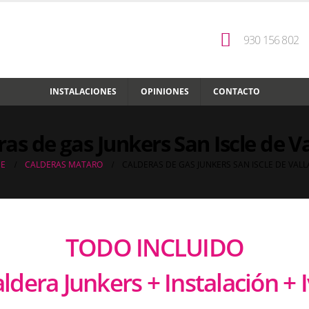
930 156 802
INSTALACIONES
OPINIONES
CONTACTO
as de gas Junkers San Iscle de Va
E
CALDERAS MATARO
CALDERAS DE GAS JUNKERS SAN ISCLE DE VALL
TODO INCLUIDO
ldera Junkers + Instalación + 