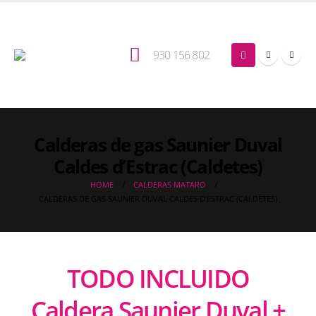
930 156 802
Calderas de gas Saunier Duval
Caldes d’Estrac (Caldetes)
HOME
CALDERAS MATARO
CALDERAS DE GAS SAUNIER DUVAL CALDES D’ESTRAC (CALDETES)
TODO INCLUIDO
Caldera Saunier Duval +