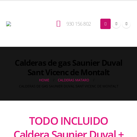
930 156 802
Calderas de gas Saunier Duval
Sant Vicenc de Montalt
HOME
CALDERAS MATARO
CALDERAS DE GAS SAUNIER DUVAL SANT VICENC DE MONTALT
TODO INCLUIDO
Caldera Saunier Duval +