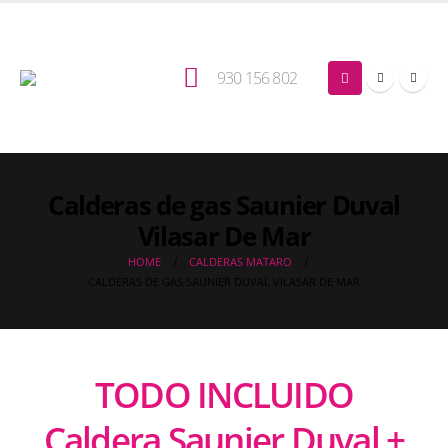
930 156 802
Calderas de gas Saunier Duval
Vilasar De Mar
HOME
CALDERAS MATARO
CALDERAS DE GAS SAUNIER DUVAL VILASAR DE MAR
TODO INCLUIDO
Caldera Saunier Duval +