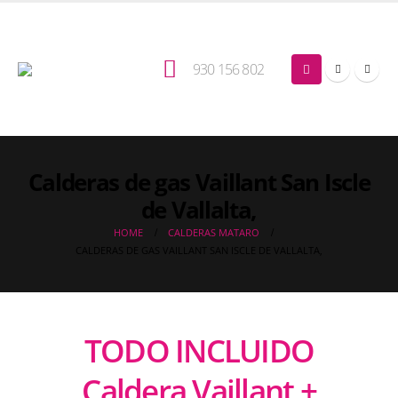
930 156 802
Calderas de gas Vaillant San Iscle
de Vallalta,
HOME
CALDERAS MATARO
CALDERAS DE GAS VAILLANT SAN ISCLE DE VALLALTA,
TODO INCLUIDO
Caldera Vaillant +