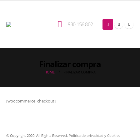
930 156 802
Finalizar compra
HOME
FINALIZAR COMPRA
[woocommerce_checkout]
© Copyright 2020. All Rights Reserved.
Política de privacidad
y Cookies