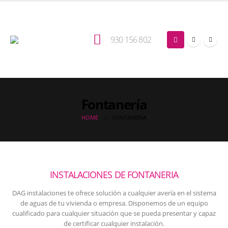
930 156 802
Fontanería
HOME
FONTANERÍA
INSTALACIONES DE FONTANERIA
DAG instalaciones te ofrece solución a cualquier avería en el sistema
de aguas de tu vivienda o empresa. Disponemos de un equipo
cualificado para cualquier situación que se pueda presentar y capaz
de certificar cualquier instalación.