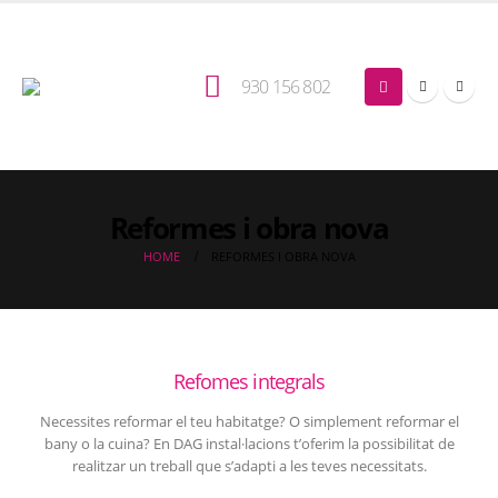
930 156 802
Reformes i obra nova
HOME
REFORMES I OBRA NOVA
Refomes integrals
Necessites reformar el teu habitatge? O simplement reformar el
bany o la cuina? En DAG instal·lacions t’oferim la possibilitat de
realitzar un treball que s’adapti a les teves necessitats.