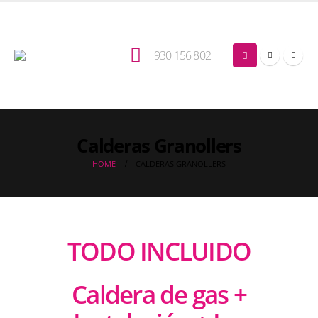
930 156 802
Calderas Granollers
HOME
CALDERAS GRANOLLERS
TODO INCLUIDO
Caldera de gas +